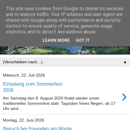
This site uses cookies from Google to deliver its services
and to analyze traffic. Your IP address and user-agent are
shared with Google along with performance and security
metrics to ensure quality of service, generate usage
statistics, and to detect and address abuse.
LEARN MORE
GOT IT
▼
Mittwoch, 22. Juli 2026
Einladung zum Sommerfest
›
2026
Am Samstag den 8. August 2026 findet wieder unser
traditionelles Sommerfest statt. Tagsüber freies fliegen, ab 17
Uhr wird...
Montag, 22. Juni 2026
Besuch bei Freunden am Monte