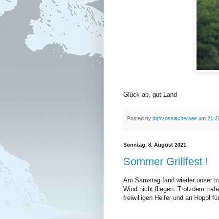
Glück ab, gut Land
Posted by
dgfc-ossiachersee
um
21:2
Sonntag, 8. August 2021
Sommer Grillfest !
Am Samstag fand wieder unser tra
Wind nicht fliegen. Trotzdem traf
freiwilligen Helfer und an Hoppl f