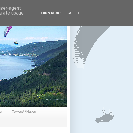
 user-agent
nerate usage
LEARN MORE
GOT IT
er
Fotos/Videos