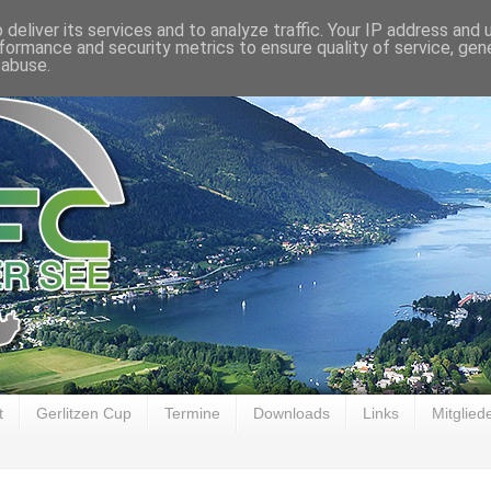
deliver its services and to analyze traffic. Your IP address and
formance and security metrics to ensure quality of service, ge
 abuse.
t
Gerlitzen Cup
Termine
Downloads
Links
Mitglied