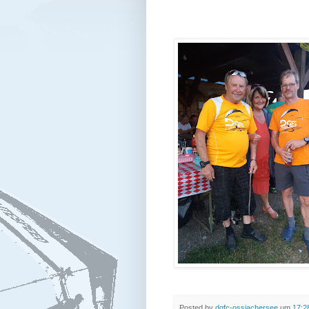
Posted by
dgfc-ossiachersee
um
17:2