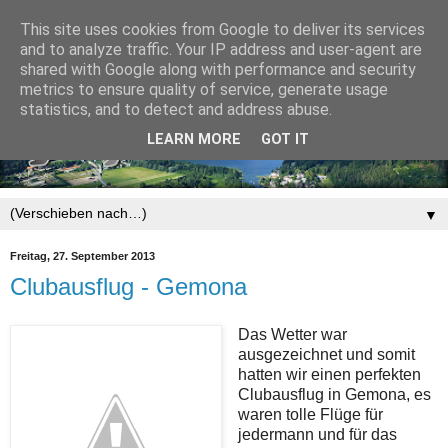
This site uses cookies from Google to deliver its services
and to analyze traffic. Your IP address and user-agent are
shared with Google along with performance and security
metrics to ensure quality of service, generate usage
statistics, and to detect and address abuse.
LEARN MORE
GOT IT
▼
Freitag, 27. September 2013
Clubausflug - Gemona
Das Wetter war
ausgezeichnet und somit
hatten wir einen perfekten
Clubausflug in Gemona, es
waren tolle Flüge für
jedermann und für das