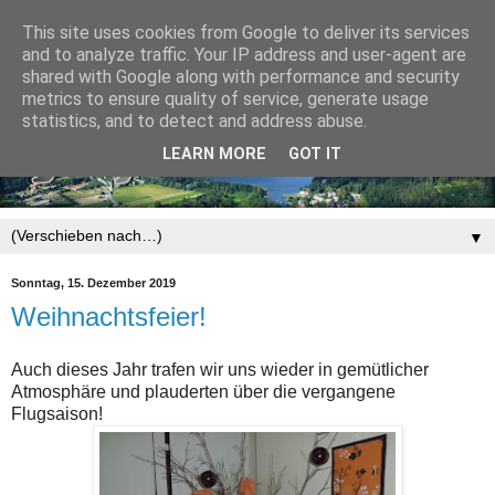
This site uses cookies from Google to deliver its services
and to analyze traffic. Your IP address and user-agent are
shared with Google along with performance and security
metrics to ensure quality of service, generate usage
statistics, and to detect and address abuse.
LEARN MORE
GOT IT
▼
Sonntag, 15. Dezember 2019
Weihnachtsfeier!
Auch dieses Jahr trafen wir uns wieder in gemütlicher
Atmosphäre und plauderten über die vergangene
Flugsaison!