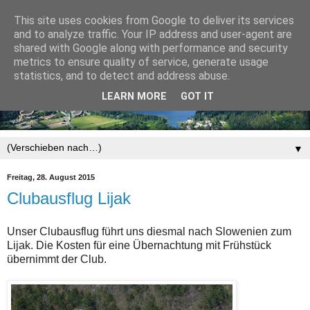
This site uses cookies from Google to deliver its services
and to analyze traffic. Your IP address and user-agent are
shared with Google along with performance and security
metrics to ensure quality of service, generate usage
statistics, and to detect and address abuse.
LEARN MORE
GOT IT
▼
Freitag, 28. August 2015
Clubausflug Lijak
Unser Clubausflug führt uns diesmal nach Slowenien zum
Lijak. Die Kosten für eine Übernachtung mit Frühstück
übernimmt der Club.