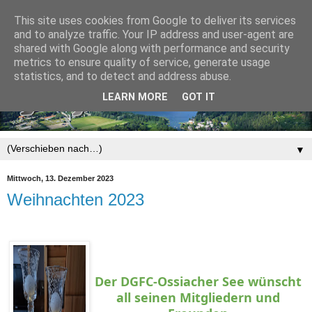
This site uses cookies from Google to deliver its services
and to analyze traffic. Your IP address and user-agent are
shared with Google along with performance and security
metrics to ensure quality of service, generate usage
statistics, and to detect and address abuse.
LEARN MORE
GOT IT
▼
Mittwoch, 13. Dezember 2023
Weihnachten 2023
Der DGFC-Ossiacher See wünscht
all seinen Mitgliedern und