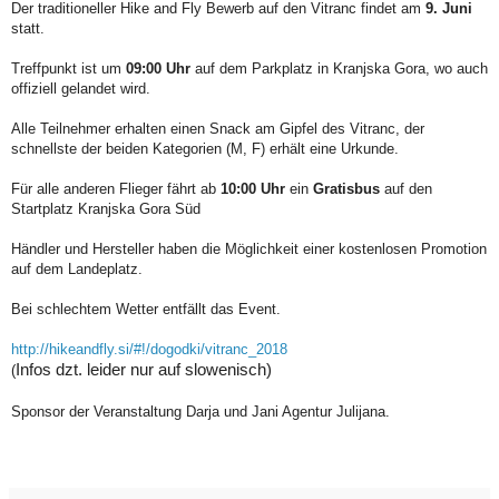
Der traditioneller Hike and Fly Bewerb auf den Vitranc findet am
9. Juni
statt.
Treffpunkt ist um
09:00 Uhr
auf dem Parkplatz in Kranjska Gora, wo auch
offiziell gelandet wird.
Alle Teilnehmer erhalten einen Snack am Gipfel des Vitranc, der
schnellste der beiden Kategorien (M, F) erhält eine Urkunde.
Für alle anderen Flieger fährt ab
10:00 Uhr
ein
Gratisbus
auf den
Startplatz Kranjska Gora Süd
Händler und Hersteller haben die Möglichkeit einer kostenlosen Promotion
auf dem Landeplatz.
Bei schlechtem Wetter entfällt das Event.
http://hikeandfly.si/#!/dogodki/vitranc_2018
Infos dzt. leider nur auf slowenisch)
(
Sponsor der Veranstaltung Darja und Jani Agentur Julijana.