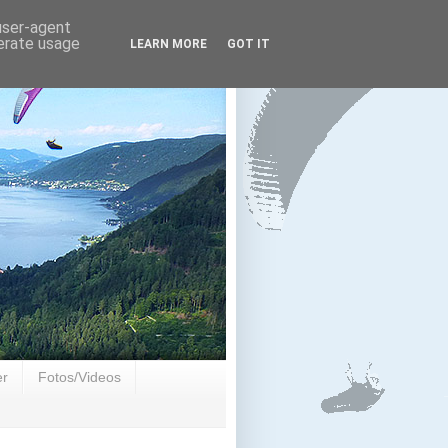
 user-agent
nerate usage
LEARN MORE
GOT IT
er
Fotos/Videos