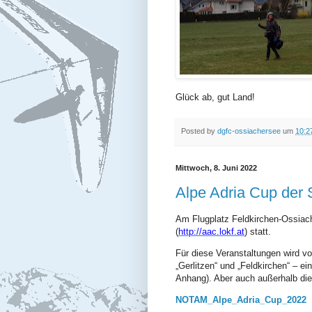
Glück ab, gut Land!
Posted by
dgfc-ossiachersee
um
10:2
Mittwoch, 8. Juni 2022
Alpe Adria Cup der S
A
m Flugplatz Feldkirchen-Ossia
(
http://aac.lokf.at
)
statt.
Für diese Veranstaltungen wird 
„Gerlitzen“ und „Feldkirchen“ – ei
Anhang). Aber auch außerhalb di
NOTAM_Alpe_Adria_Cup_2022