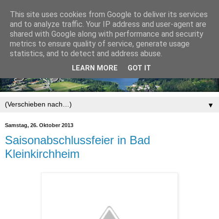
This site uses cookies from Google to deliver its services
and to analyze traffic. Your IP address and user-agent are
shared with Google along with performance and security
metrics to ensure quality of service, generate usage
statistics, and to detect and address abuse.
LEARN MORE
GOT IT
▼
Samstag, 26. Oktober 2013
Saisonabschlussfeier in Bad
Kleinkirchheim