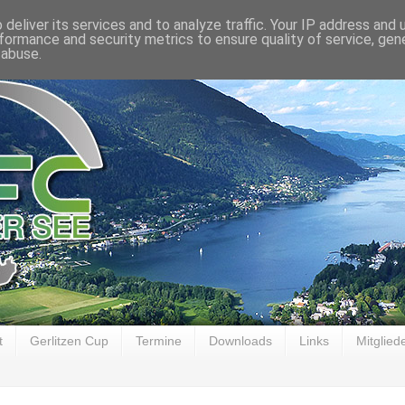
deliver its services and to analyze traffic. Your IP address and
formance and security metrics to ensure quality of service, ge
 abuse.
t
Gerlitzen Cup
Termine
Downloads
Links
Mitglied