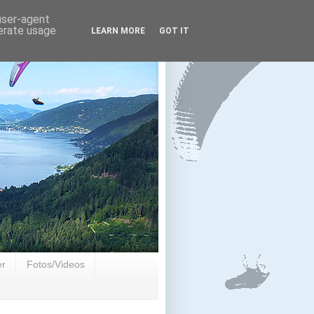
 user-agent
nerate usage
LEARN MORE
GOT IT
er
Fotos/Videos