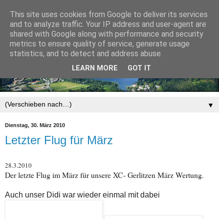
This site uses cookies from Google to deliver its services
and to analyze traffic. Your IP address and user-agent are
shared with Google along with performance and security
metrics to ensure quality of service, generate usage
statistics, and to detect and address abuse.
LEARN MORE
GOT IT
▼
Dienstag, 30. März 2010
Letzter Flug für März
28.3.2010
Der letzte Flug im März für unsere XC- Gerlitzen März Wertung.
Auch unser Didi war wieder einmal mit dabei