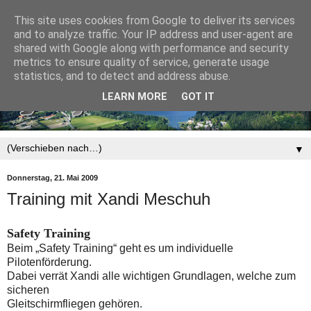
This site uses cookies from Google to deliver its services
and to analyze traffic. Your IP address and user-agent are
shared with Google along with performance and security
metrics to ensure quality of service, generate usage
statistics, and to detect and address abuse.
LEARN MORE
GOT IT
▼
Donnerstag, 21. Mai 2009
Training mit Xandi Meschuh
Safety Training
Beim „Safety Training“ geht es um individuelle
Pilotenförderung.
Dabei
verrät Xandi alle wichtigen Grundlagen, welche zum
sicheren
Gleitschirmfliegen gehören.