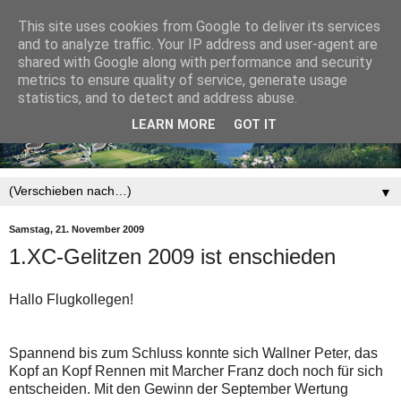
This site uses cookies from Google to deliver its services
and to analyze traffic. Your IP address and user-agent are
shared with Google along with performance and security
metrics to ensure quality of service, generate usage
statistics, and to detect and address abuse.
LEARN MORE
GOT IT
▼
Samstag, 21. November 2009
1.XC-Gelitzen 2009 ist enschieden
Hallo Flugkollegen!
Spannend bis zum Schluss konnte sich Wallner Peter, das
Kopf an Kopf Rennen mit Marcher Franz doch noch für sich
entscheiden. Mit den Gewinn der September Wertung