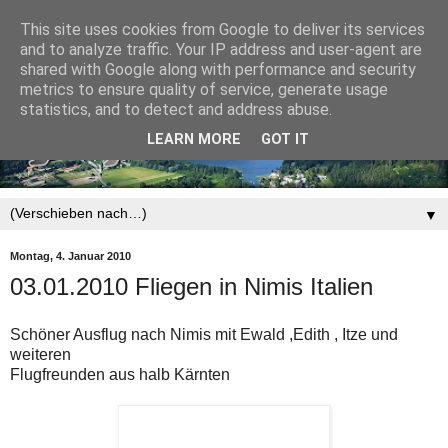
This site uses cookies from Google to deliver its services
and to analyze traffic. Your IP address and user-agent are
shared with Google along with performance and security
metrics to ensure quality of service, generate usage
statistics, and to detect and address abuse.
LEARN MORE
GOT IT
▼
Montag, 4. Januar 2010
03.01.2010 Fliegen in Nimis Italien
Schöner Ausflug nach Nimis mit Ewald ,Edith , Itze und
weiteren
Flugfreunden aus halb Kärnten