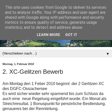
This site uses cookies from Google to deliver its services
and to analyze traffic. Your IP address and user-agent are
shared with Google along with performance and security
metrics to ensure quality of service, generate usage
statistics, and to detect and address abuse.
LEARN MORE
GOT IT
▼
Montag, 1. Februar 2010
2. XC-Gelitzen Bewerb
Am Montag den 1 Feber 2010 beginnt der 2 Gerlitzen XC
des DGFC-Ossiachersee
Es wird sicher wieder sehr spannend bis zum Schluss da
auch eine neue Regelung eingeführt wurde. Ein Monat als
Streichresultat. 1 Bonuspunkt für persönliche Bestleistung.
genaueres bei der Rennleitung.