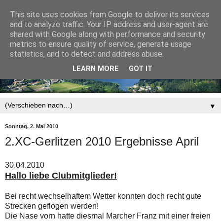
This site uses cookies from Google to deliver its services
and to analyze traffic. Your IP address and user-agent are
shared with Google along with performance and security
metrics to ensure quality of service, generate usage
statistics, and to detect and address abuse.
LEARN MORE
GOT IT
▼
Sonntag, 2. Mai 2010
2.XC-Gerlitzen 2010 Ergebnisse April
30.04.2010
Hallo liebe Clubmitglieder!
Bei recht wechselhaftem Wetter konnten doch recht gute
Strecken geflogen werden!
Die Nase vorn hatte diesmal Marcher Franz mit einer freien