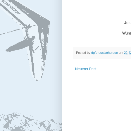
Jo 
Wüns
Posted by
dgfc-ossiachersee
um
22:4
Neuerer Post