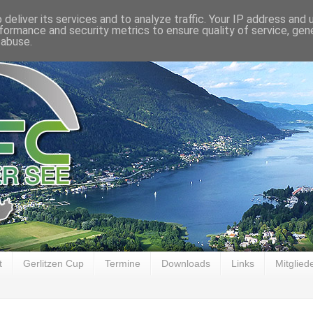
deliver its services and to analyze traffic. Your IP address and
formance and security metrics to ensure quality of service, ge
 abuse.
t
Gerlitzen Cup
Termine
Downloads
Links
Mitglied