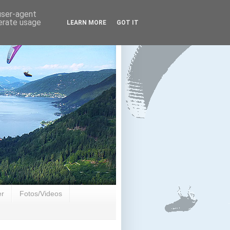
 user-agent
nerate usage
LEARN MORE
GOT IT
er
Fotos/Videos