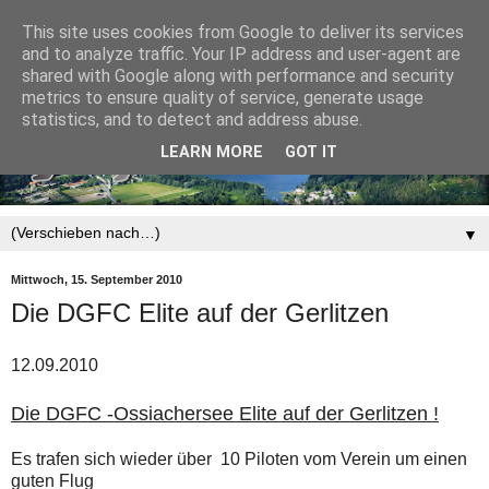
This site uses cookies from Google to deliver its services
and to analyze traffic. Your IP address and user-agent are
shared with Google along with performance and security
metrics to ensure quality of service, generate usage
statistics, and to detect and address abuse.
LEARN MORE
GOT IT
▼
Mittwoch, 15. September 2010
Die DGFC Elite auf der Gerlitzen
12.09.2010
Die DGFC -Ossiachersee Elite auf der Gerlitzen !
Es trafen sich wieder über 10 Piloten vom Verein um einen
guten Flug