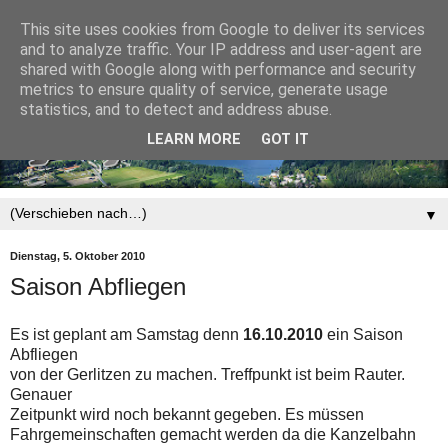
This site uses cookies from Google to deliver its services
and to analyze traffic. Your IP address and user-agent are
shared with Google along with performance and security
metrics to ensure quality of service, generate usage
statistics, and to detect and address abuse.
LEARN MORE
GOT IT
▼
Dienstag, 5. Oktober 2010
Saison Abfliegen
Es ist geplant am Samstag denn
16.10.2010
ein Saison
Abfliegen
von der Gerlitzen zu machen. Treffpunkt ist beim Rauter.
Genauer
Zeitpunkt wird noch bekannt gegeben. Es müssen
Fahrgemeinschaften gemacht werden da die Kanzelbahn