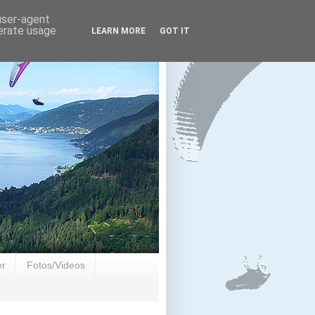
 user-agent
nerate usage
LEARN MORE
GOT IT
er
Fotos/Videos