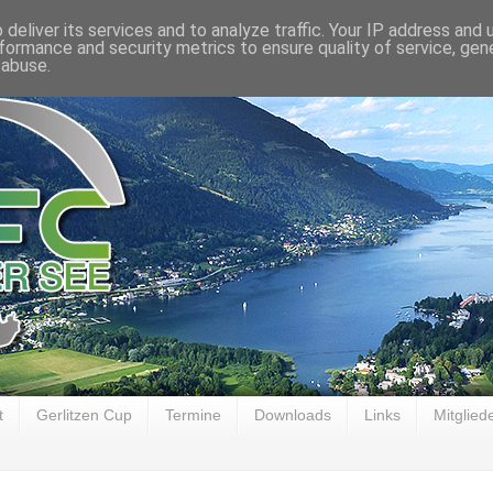
deliver its services and to analyze traffic. Your IP address and
formance and security metrics to ensure quality of service, ge
 abuse.
t
Gerlitzen Cup
Termine
Downloads
Links
Mitglied