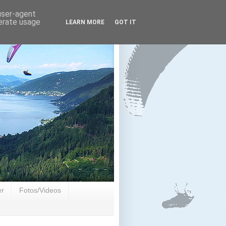
 user-agent
nerate usage
LEARN MORE
GOT IT
er
Fotos/Videos