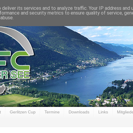
deliver its services and to analyze traffic. Your IP address and
formance and security metrics to ensure quality of service, ge
 abuse.
t
Gerlitzen Cup
Termine
Downloads
Links
Mitglied