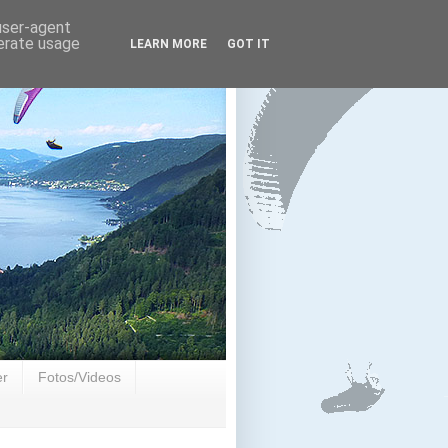
 user-agent
nerate usage
LEARN MORE
GOT IT
er
Fotos/Videos