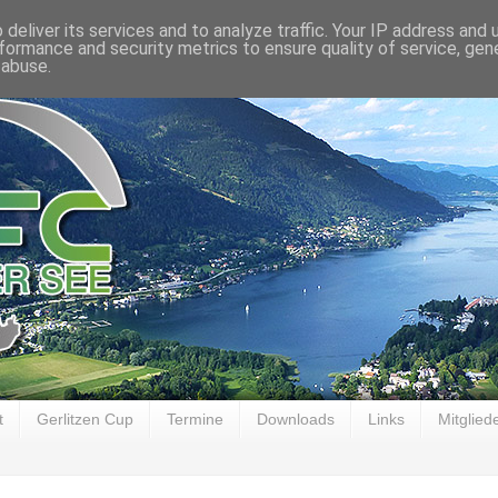
deliver its services and to analyze traffic. Your IP address and
formance and security metrics to ensure quality of service, ge
 abuse.
t
Gerlitzen Cup
Termine
Downloads
Links
Mitglied