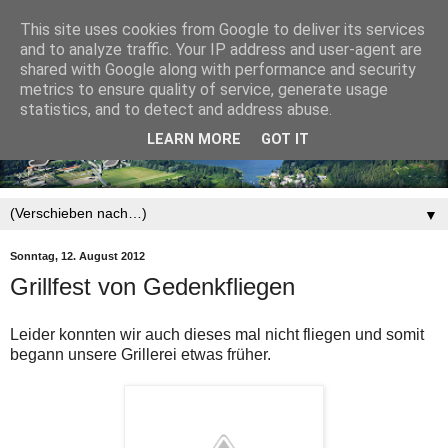
This site uses cookies from Google to deliver its services
and to analyze traffic. Your IP address and user-agent are
shared with Google along with performance and security
metrics to ensure quality of service, generate usage
statistics, and to detect and address abuse.
LEARN MORE
GOT IT
▼
Sonntag, 12. August 2012
Grillfest von Gedenkfliegen
Leider konnten wir auch dieses mal nicht fliegen und somit
begann unsere Grillerei etwas früher.