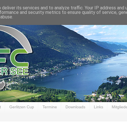
deliver its services and to analyze traffic. Your IP address and
formance and security metrics to ensure quality of service, ge
 abuse.
t
Gerlitzen Cup
Termine
Downloads
Links
Mitglied