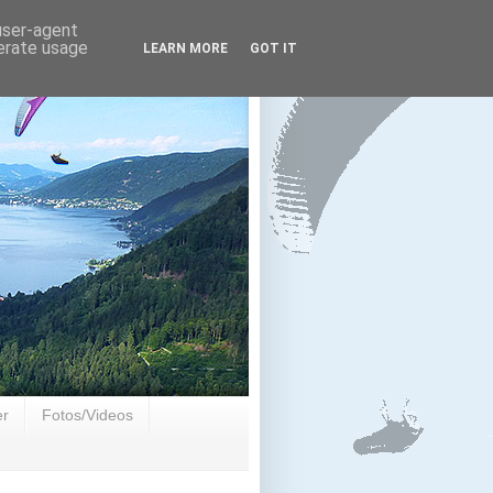
 user-agent
nerate usage
LEARN MORE
GOT IT
er
Fotos/Videos