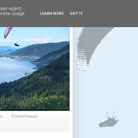
 user-agent
nerate usage
LEARN MORE
GOT IT
er
Fotos/Videos