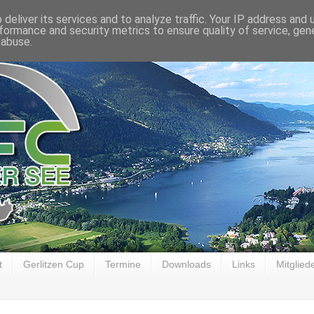
deliver its services and to analyze traffic. Your IP address and
formance and security metrics to ensure quality of service, ge
 abuse.
t
Gerlitzen Cup
Termine
Downloads
Links
Mitglied