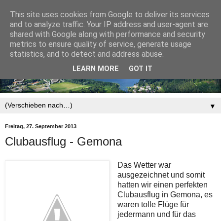
This site uses cookies from Google to deliver its services
and to analyze traffic. Your IP address and user-agent are
shared with Google along with performance and security
metrics to ensure quality of service, generate usage
statistics, and to detect and address abuse.
LEARN MORE
GOT IT
▼
Freitag, 27. September 2013
Clubausflug - Gemona
Das Wetter war
ausgezeichnet und somit
hatten wir einen perfekten
Clubausflug in Gemona, es
waren tolle Flüge für
jedermann und für das