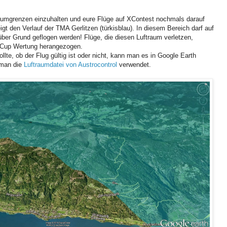
ftraumgrenzen einzuhalten und eure Flüge auf XContest nochmals darauf
igt den Verlauf der TMA Gerlitzen (türkisblau). In diesem Bereich darf auf
r Grund geflogen werden! Flüge, die diesen Luftraum verletzen,
n Cup Wertung herangezogen.
ollte, ob der Flug gültig ist oder nicht, kann man es in Google Earth
 man die
Luftraumdatei von Austrocontrol
verwendet.