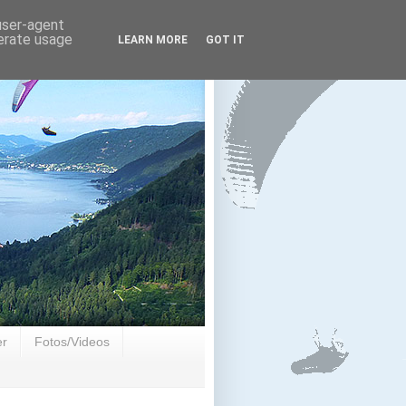
 user-agent
nerate usage
LEARN MORE
GOT IT
er
Fotos/Videos