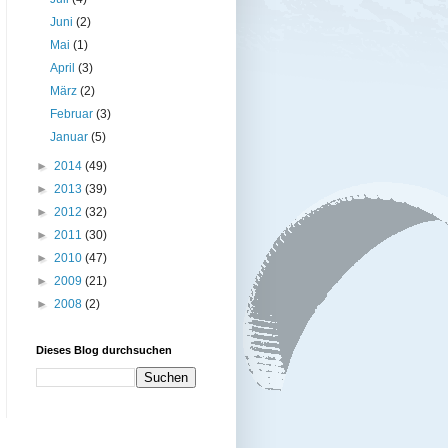
Juni
(2)
Mai
(1)
April
(3)
März
(2)
Februar
(3)
Januar
(5)
►
2014
(49)
►
2013
(39)
►
2012
(32)
►
2011
(30)
►
2010
(47)
►
2009
(21)
►
2008
(2)
Dieses Blog durchsuchen