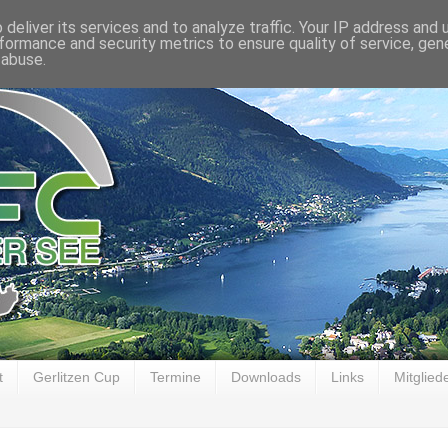
deliver its services and to analyze traffic. Your IP address and
formance and security metrics to ensure quality of service, ge
 abuse.
t
Gerlitzen Cup
Termine
Downloads
Links
Mitglied