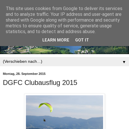
This site uses cookies from Google to deliver its services
and to analyze traffic. Your IP address and user-agent are
shared with Google along with performance and security
metrics to ensure quality of service, generate usage
statistics, and to detect and address abuse.
LEARN MORE
GOT IT
▼
Montag, 28. September 2015
DGFC Clubausflug 2015