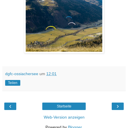
dgfc-ossiachersee
um
12:01
Teilen
‹
›
Startseite
Web-Version anzeigen
Powered by
Blogger
.