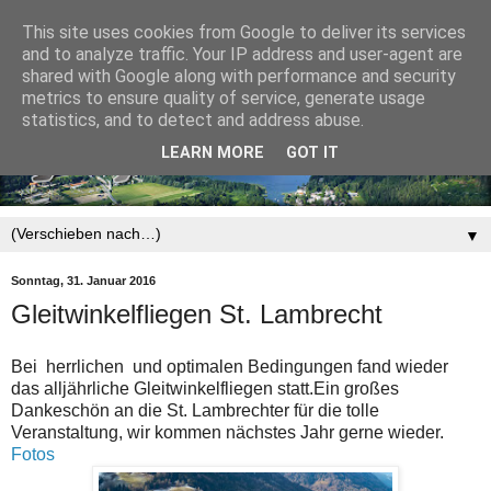
This site uses cookies from Google to deliver its services
and to analyze traffic. Your IP address and user-agent are
shared with Google along with performance and security
metrics to ensure quality of service, generate usage
statistics, and to detect and address abuse.
LEARN MORE
GOT IT
▼
Sonntag, 31. Januar 2016
Gleitwinkelfliegen St. Lambrecht
Bei herrlichen und optimalen Bedingungen fand wieder
das alljährliche Gleitwinkelfliegen statt.Ein großes
Dankeschön an die St. Lambrechter für die tolle
Veranstaltung, wir kommen nächstes Jahr gerne wieder.
Fotos