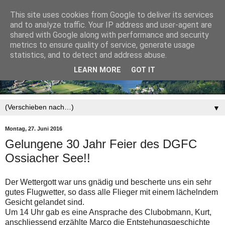
This site uses cookies from Google to deliver its services
and to analyze traffic. Your IP address and user-agent are
shared with Google along with performance and security
metrics to ensure quality of service, generate usage
statistics, and to detect and address abuse.
LEARN MORE
GOT IT
▼
Montag, 27. Juni 2016
Gelungene 30 Jahr Feier des DGFC
Ossiacher See!!
Der Wettergott war uns gnädig und bescherte uns ein sehr
gutes Flugwetter, so dass alle Flieger mit einem lächelndem
Gesicht gelandet sind.
Um 14 Uhr gab es eine Ansprache des Clubobmann, Kurt,
anschliessend erzählte Marco die Entstehungsgeschichte