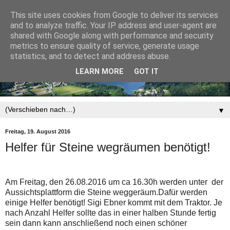
This site uses cookies from Google to deliver its services
and to analyze traffic. Your IP address and user-agent are
shared with Google along with performance and security
metrics to ensure quality of service, generate usage
statistics, and to detect and address abuse.
LEARN MORE
GOT IT
▼
Freitag, 19. August 2016
Helfer für Steine wegräumen benötigt!
Am Freitag, den 26.08.2016 um ca 16.30h werden unter der
Aussichtsplattform die Steine weggeräum.Dafür werden
einige Helfer benötigt! Sigi Ebner kommt mit dem Traktor. Je
nach Anzahl Helfer sollte das in einer halben Stunde fertig
sein dann kann anschließend noch einen schöner