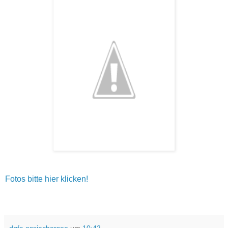
Fotos bitte hier klicken!
dgfc-ossiachersee
um
10:42