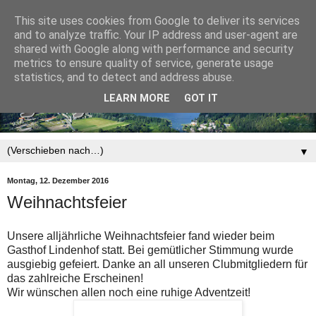
This site uses cookies from Google to deliver its services
and to analyze traffic. Your IP address and user-agent are
shared with Google along with performance and security
metrics to ensure quality of service, generate usage
statistics, and to detect and address abuse.
LEARN MORE
GOT IT
▼
Montag, 12. Dezember 2016
Weihnachtsfeier
Unsere alljährliche Weihnachtsfeier fand wieder beim
Gasthof Lindenhof statt. Bei gemütlicher Stimmung wurde
ausgiebig gefeiert. Danke an all unseren Clubmitgliedern für
das zahlreiche Erscheinen!
Wir wünschen allen noch eine ruhige Adventzeit!