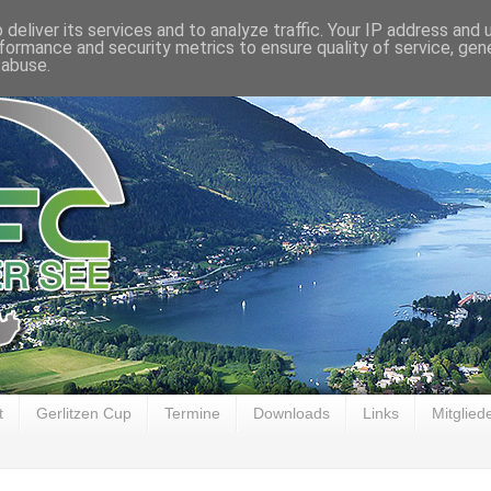
deliver its services and to analyze traffic. Your IP address and
formance and security metrics to ensure quality of service, ge
 abuse.
t
Gerlitzen Cup
Termine
Downloads
Links
Mitglied