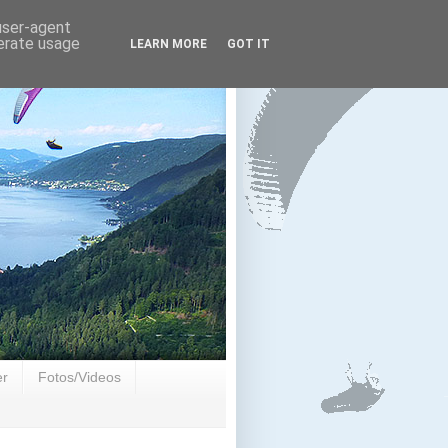
 user-agent
nerate usage
LEARN MORE
GOT IT
er
Fotos/Videos