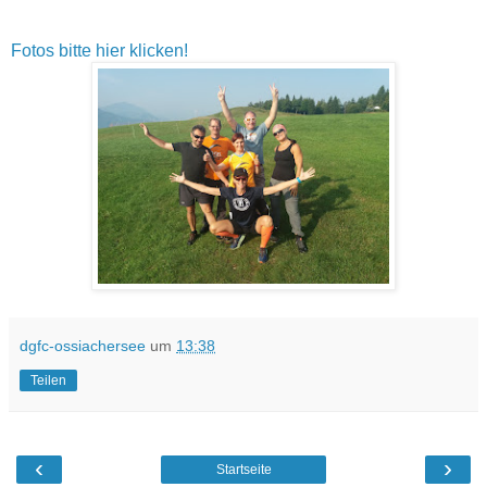
Fotos bitte hier klicken!
dgfc-ossiachersee
um
13:38
Teilen
‹
›
Startseite