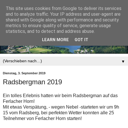
This site uses cookies from Google to deliver its services
and to analyze traffic. Your IP address and user-agent are
shared with Google along with performance and security
metrics to ensure quality of service, generate usage
statistics, and to detect and address abuse.
LEARN MORE
GOT IT
▼
Dienstag, 3. September 2019
Radsbergman 2019
Ein tolles Erlebnis hatten wir beim Radsbergman auf das
Ferlacher Horn!
Mit etwas Verspätung, - wegen Nebel -starteten wir um 9h
15 vom Radsberg, bei perfekten Wetter konnten alle 25
Teilnehmer von Ferlacher Horn starten!