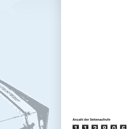
Anzahl der Seitenaufrufe
1
1
3
8
0
6