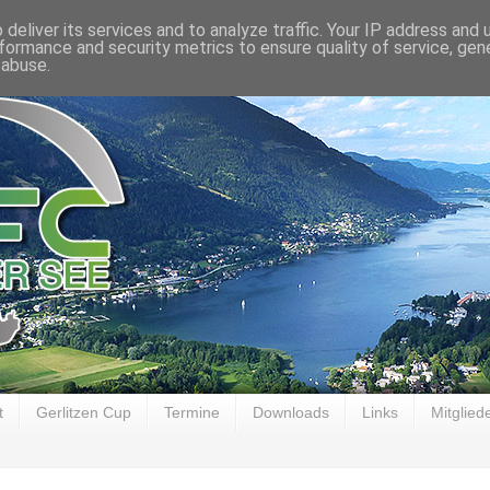
deliver its services and to analyze traffic. Your IP address and
formance and security metrics to ensure quality of service, ge
 abuse.
t
Gerlitzen Cup
Termine
Downloads
Links
Mitglied