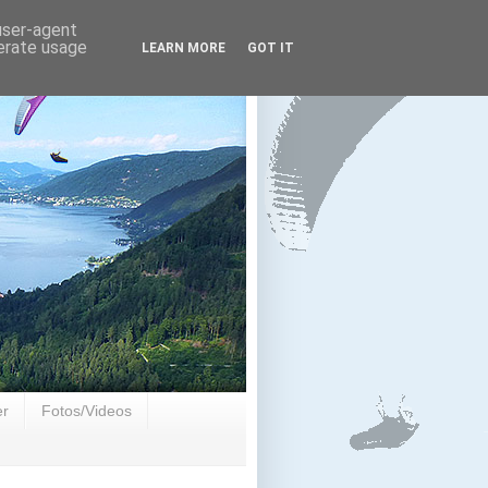
 user-agent
nerate usage
LEARN MORE
GOT IT
er
Fotos/Videos