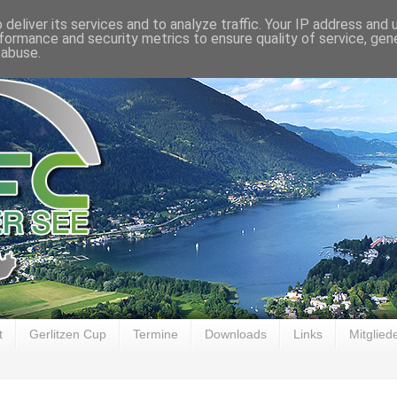
deliver its services and to analyze traffic. Your IP address and
formance and security metrics to ensure quality of service, ge
 abuse.
t
Gerlitzen Cup
Termine
Downloads
Links
Mitglied