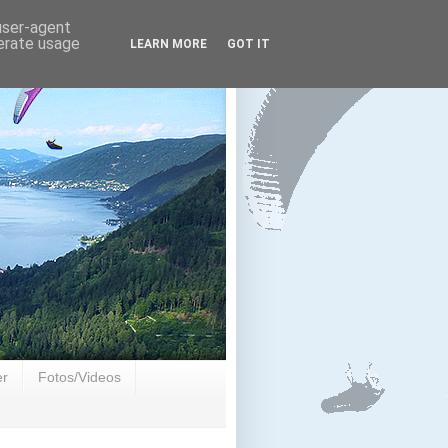
 user-agent
nerate usage
LEARN MORE
GOT IT
er
Fotos/Videos