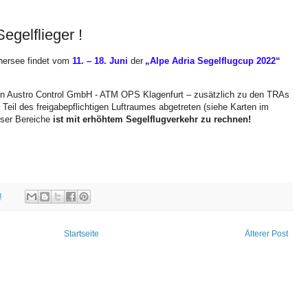
egelflieger !
chersee
findet vom
11. – 18. Juni
der
„Alpe Adria Segelflugcup 2022“
von Austro Control GmbH - ATM OPS Klagenfurt – zusätzlich zu den TRAs
n Teil des freigabepflichtigen Luftraumes abgetreten (siehe Karten im
eser Bereiche
ist mit erhöhtem Segelflugverkehr zu rechnen!
8
Startseite
Älterer Post