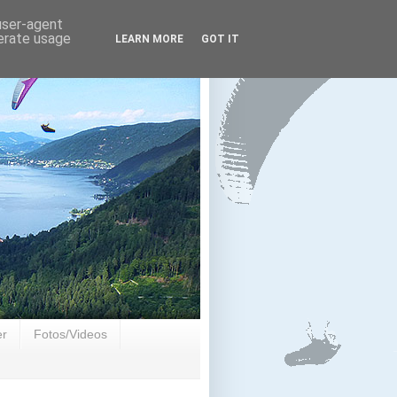
 user-agent
nerate usage
LEARN MORE
GOT IT
er
Fotos/Videos