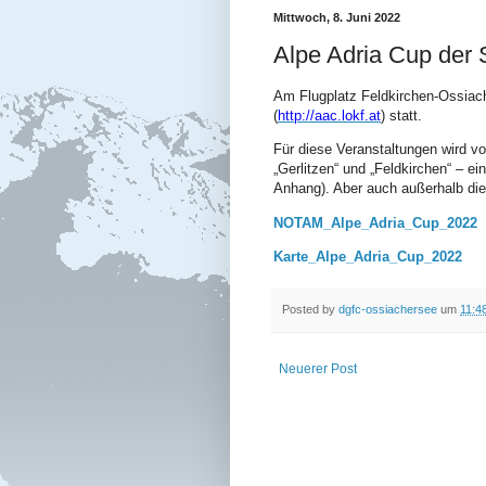
Mittwoch, 8. Juni 2022
Alpe Adria Cup der S
A
m Flugplatz Feldkirchen-Ossia
(
http://aac.lokf.at
)
statt.
Für diese Veranstaltungen wird 
„Gerlitzen“ und „Feldkirchen“ – ei
Anhang). Aber auch außerhalb di
NOTAM_Alpe_Adria_Cup_2022
Karte_Alpe_Adria_Cup_2022
Posted by
dgfc-ossiachersee
um
11:4
Neuerer Post