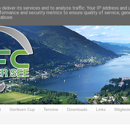
deliver its services and to analyze traffic. Your IP address and
formance and security metrics to ensure quality of service, ge
 abuse.
t
Gerlitzen Cup
Termine
Downloads
Links
Mitglied