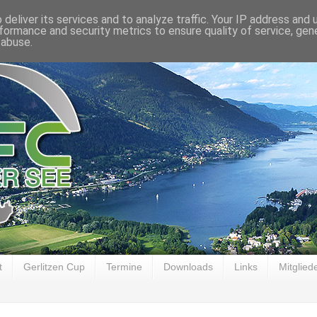
deliver its services and to analyze traffic. Your IP address and
formance and security metrics to ensure quality of service, ge
 abuse.
t
Gerlitzen Cup
Termine
Downloads
Links
Mitglied