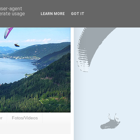
 user-agent
nerate usage
LEARN MORE
GOT IT
er
Fotos/Videos