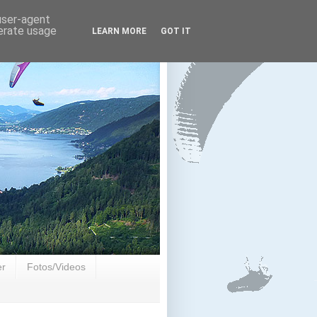
 user-agent
nerate usage
LEARN MORE
GOT IT
er
Fotos/Videos