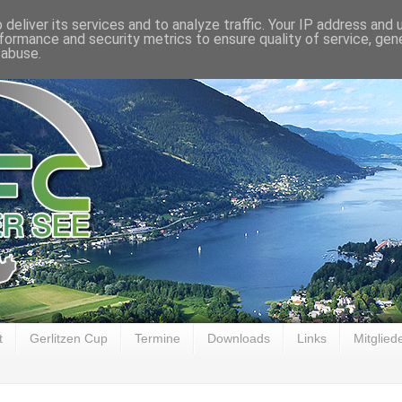
deliver its services and to analyze traffic. Your IP address and
formance and security metrics to ensure quality of service, ge
 abuse.
t
Gerlitzen Cup
Termine
Downloads
Links
Mitglied