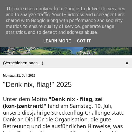
This site uses cookies from Google to deliver its services
and to analyze traffic. Your IP address and user-agent are
shared with Google along with performance and security
metrics to ensure quality of service, generate usage
statistics, and to detect and address abuse.
LEARN MORE
GOT IT
▼
Montag, 21. Juli 2025
"Denk nix, fliag!" 2025
Unter dem Motto
"Denk nix - fliag, sei
(kon-)zentriert!"
fand am Samstag, 19. Juli,
unsere diesjährige Streckenflug-Challenge statt.
Dank an Didi für die Organisation, die gute
Betreuung und die ausführlichen Hinweise, was