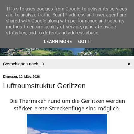
This site uses cookies from Google to deliver its services
and to analyze traffic. Your IP address and user-agent are
shared with Google along with performance and security
metrics to ensure quality of service, generate usage
statistics, and to detect and address abuse.
LEARN MORE
GOT IT
▼
Dienstag, 10. März 2026
Luftraumstruktur Gerlitzen
Die Thermiken rund um die Gerlitzen werden
stärker, erste Streckenflüge sind möglich.