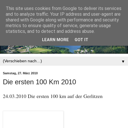
This site uses cookies from Google to deliver its services
and to analyze traffic. Your IP address and user-agent are
shared with Google along with performance and security
metrics to ensure quality of service, generate usage
statistics, and to detect and address abuse.
LEARN MORE
GOT IT
▼
Samstag, 27. März 2010
Die ersten 100 Km 2010
24.03.2010 Die ersten 100 km auf der Gerlitzen