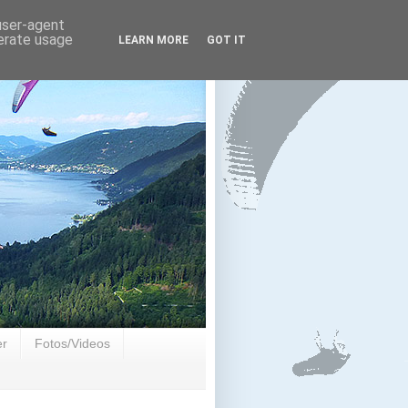
 user-agent
nerate usage
LEARN MORE
GOT IT
er
Fotos/Videos