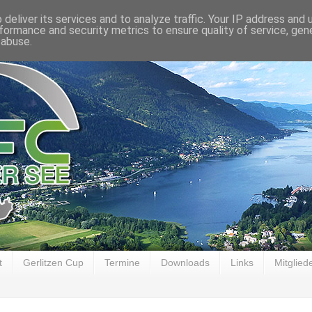
deliver its services and to analyze traffic. Your IP address and
formance and security metrics to ensure quality of service, ge
 abuse.
t
Gerlitzen Cup
Termine
Downloads
Links
Mitglied