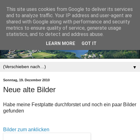
This site uses cookies from Google to deliver its services
and to analyze traffic. Your IP address and user-agent are
shared with Google along with performance and security
metrics to ensure quality of service, generate usage
statistics, and to detect and address abuse.
LEARN MORE
GOT IT
▼
Sonntag, 19. Dezember 2010
Neue alte Bilder
Habe meine Festplatte durchforstet und noch ein paar Bilder
gefunden
Bilder zum anklicken