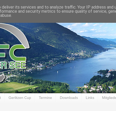
deliver its services and to analyze traffic. Your IP address and
formance and security metrics to ensure quality of service, ge
 abuse.
t
Gerlitzen Cup
Termine
Downloads
Links
Mitglied