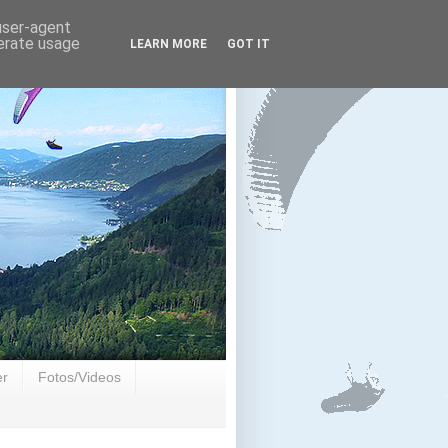
 user-agent
nerate usage
LEARN MORE
GOT IT
er
Fotos/Videos