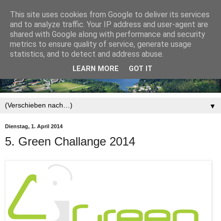
This site uses cookies from Google to deliver its services
and to analyze traffic. Your IP address and user-agent are
shared with Google along with performance and security
metrics to ensure quality of service, generate usage
statistics, and to detect and address abuse.
LEARN MORE
GOT IT
▼
Dienstag, 1. April 2014
5. Green Challange 2014