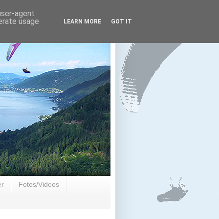
 user-agent
nerate usage
LEARN MORE
GOT IT
er
Fotos/Videos