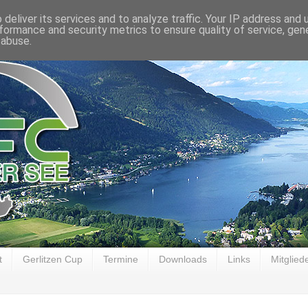
deliver its services and to analyze traffic. Your IP address and
formance and security metrics to ensure quality of service, ge
 abuse.
t
Gerlitzen Cup
Termine
Downloads
Links
Mitglied