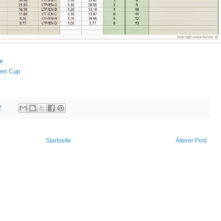
e
zen Cup
7
Startseite
Älterer Post