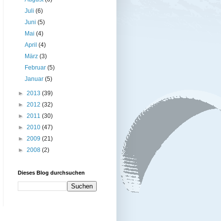
Juli
(6)
Juni
(5)
Mai
(4)
April
(4)
März
(3)
Februar
(5)
Januar
(5)
►
2013
(39)
►
2012
(32)
►
2011
(30)
►
2010
(47)
►
2009
(21)
►
2008
(2)
Dieses Blog durchsuchen