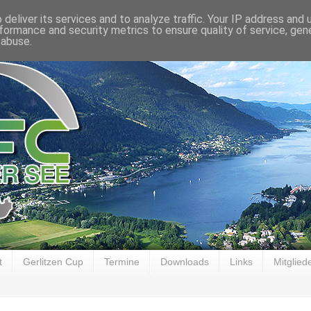
deliver its services and to analyze traffic. Your IP address and
formance and security metrics to ensure quality of service, ge
 abuse.
t
Gerlitzen Cup
Termine
Downloads
Links
Mitglied