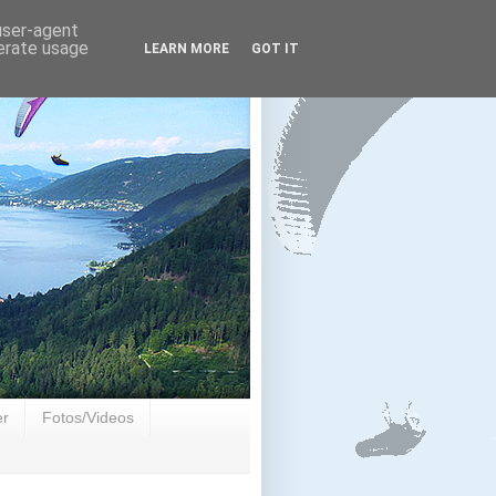
 user-agent
nerate usage
LEARN MORE
GOT IT
er
Fotos/Videos