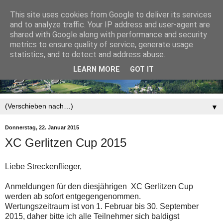
This site uses cookies from Google to deliver its services
and to analyze traffic. Your IP address and user-agent are
shared with Google along with performance and security
metrics to ensure quality of service, generate usage
statistics, and to detect and address abuse.
LEARN MORE
GOT IT
▼
Donnerstag, 22. Januar 2015
XC Gerlitzen Cup 2015
Liebe Streckenflieger,
Anmeldungen für den diesjährigen ​ XC Gerlitzen Cup
werden ab sofort entgegengenommen.
Wertungszeitraum ist von 1. Februar bis 30. September
2015​, daher bitte ich alle Teilnehmer sich baldigst