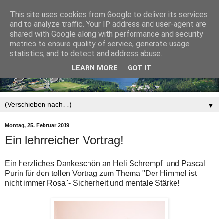
This site uses cookies from Google to deliver its services
and to analyze traffic. Your IP address and user-agent are
shared with Google along with performance and security
metrics to ensure quality of service, generate usage
statistics, and to detect and address abuse.
LEARN MORE
GOT IT
▼
Montag, 25. Februar 2019
Ein lehrreicher Vortrag!
Ein herzliches Dankeschön an Heli Schrempf und Pascal
Purin für den tollen Vortrag zum Thema "Der Himmel ist
nicht immer Rosa"- Sicherheit und mentale Stärke!